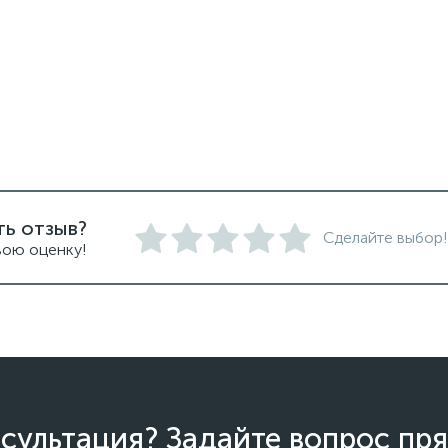
ть отзыв?
Сделайте выбор!
вою оценку!
сультация? Задайте вопрос пря