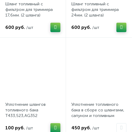
Шланг топливный с
Шланг топливный с
фильтром для триммера
фильтром для триммера
17,6мм. (2 шланга)
24мм. (2 шланга)
600 руб.
600 руб.
/шт
/шт
Уплотнение шлангов
Уплотнение топливного
топливного бака
бака в сборе со шлангами,
Т433,523,AG352
сапуном и топливным
фильтром 3 шланга
(1700048)
100 руб.
450 руб.
/шт
/шт