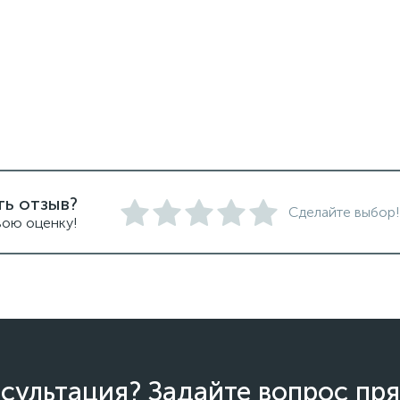
ть отзыв?
Сделайте выбор!
вою оценку!
сультация? Задайте вопрос пря