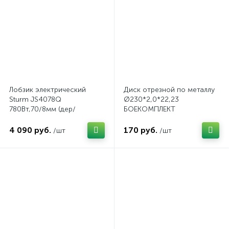
Лобзик электрический
Диск отрезной по металлу
Sturm JS4078Q
Ø230*2,0*22,23
780Вт,70/8мм (дер/
БОЕКОМПЛЕКТ
мет),быстрозаж,4ст.маятник
4 090 руб.
170 руб.
/шт
/шт