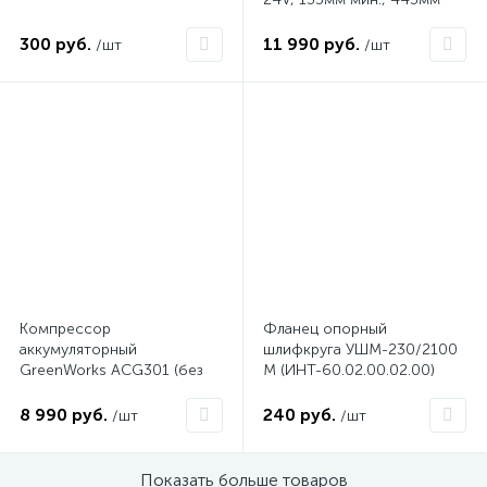
макс., автоблок., LED, без
АК
300 руб.
11 990 руб.
/шт
/шт
Компрессор
Фланец опорный
аккумуляторный
шлифкруга УШМ-230/2100
GreenWorks ACG301 (без
М (ИНТ-60.02.00.02.00)
АКБ и ЗУ)
(00016826)
8 990 руб.
240 руб.
/шт
/шт
Показать больше товаров